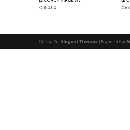
LE COACHING DE VIE
LE 
€
600.00
€
84
Conçu Par
Elegant Themes
| Propulsé Par
W