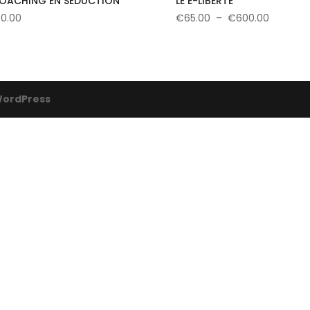
COACHING EN SÉDUCTION
LE E-LIBERTÉ
Plage
0.00
€
65.00
–
€
600.00
de
prix :
€65.00
à
€600.00
ordPress