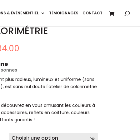
NS & ÉVÉNEMENTIEL
TÉMOIGNAGES
CONTACT
LORIMÉTRIE
Plage
94.00
de
prix :
ine
€219.00
ersonnes
à
int plus radieux, lumineux et uniforme (sans
€494.00
 est sans nul doute l'atelier de colorimétrie
, découvrez en vous amusant les couleurs à
 accessoires, reflets en coiffure, couleurs
uffants garantis !