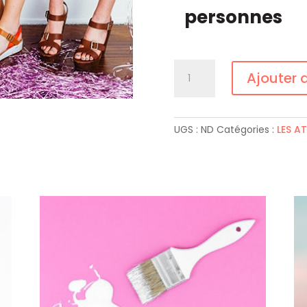
personnes
quantité
Ajouter 
de
L’ATELIER
COLORIMÉTRIE
UGS :
ND
Catégories :
LES AT