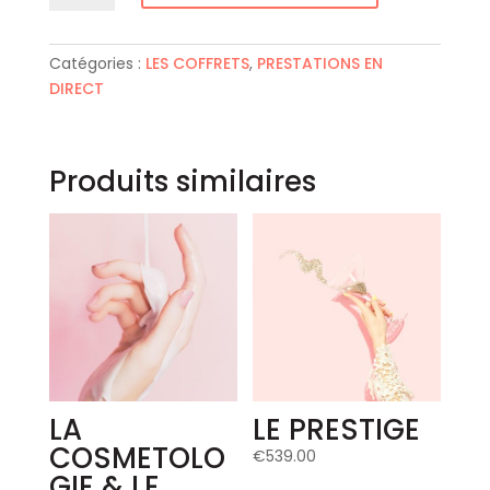
LE
COUP
D'ÉCLAT
Catégories :
LES COFFRETS
,
PRESTATIONS EN
DIRECT
Produits similaires
LA
LE PRESTIGE
COSMETOLO
€
539.00
GIE & LE