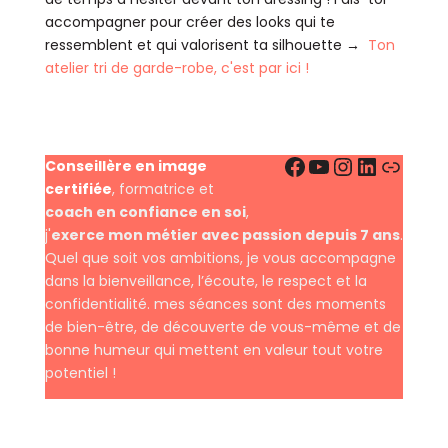
accompagner pour créer des looks qui te
ressemblent et qui valorisent ta silhouette →
Ton
atelier tri de garde-robe, c'est par ici !
Facebook
YouTube
Instagra
LinkedI
Lien
Conseillère en image
certifiée
, formatrice et
coach en confiance en soi
,
j'
exerce mon métier avec passion depuis 7 ans
.
Quel que soit vos ambitions, je vous accompagne
dans la bienveillance, l’écoute, le respect et la
confidentialité. mes séances sont des moments
de bien-être, de découverte de vous-même et de
bonne humeur qui mettent en valeur tout votre
potentiel !