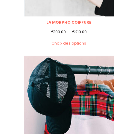
LA MORPHO COIFFURE
Plage
€
109.00
–
€
219.00
de
Choix des options
prix :
€109.00
à
€219.00